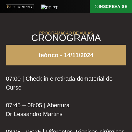
INSCREVA-SE
PT
PROGRAMAÇÃO DE AULAS
CRONOGRAMA
teórico - 14/11/2024
07:00 | Check in e retirada domaterial do
Curso
07:45 – 08:05 | Abertura
Dr Lessandro Martins
08:05 - 08:25 | Diferentes Técnicas cirúrgicas