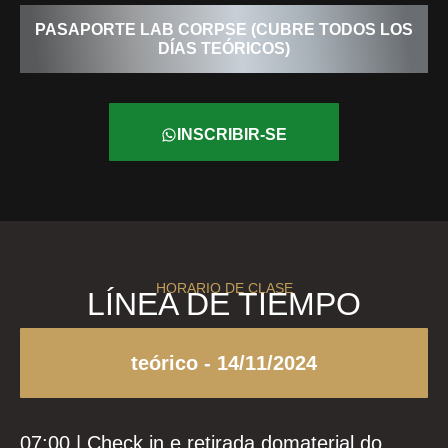
PASAPORTE LAB CORPSE (CUBRE TODOS LOS
DÍAS TEÓRICOS)
INSCRIBIR-SE
HORARIO DE CLASE
LÍNEA DE TIEMPO
teórico - 14/11/2024
07:00 | Check in e retirada domaterial do