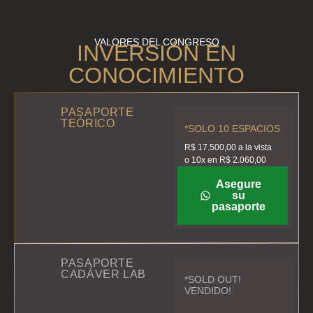
VALORES DEL CONGRESO
INVERSIÓN EN
CONOCIMIENTO
PASAPORTE
TEÓRICO
*SOLO 10 ESPACIOS
R$ 17.500,00 a la vista
o 10x en R$ 2.060,00
Asegure
su
pasaporte
PASAPORTE
CADÁVER LAB
*SOLD OUT!
VENDIDO!