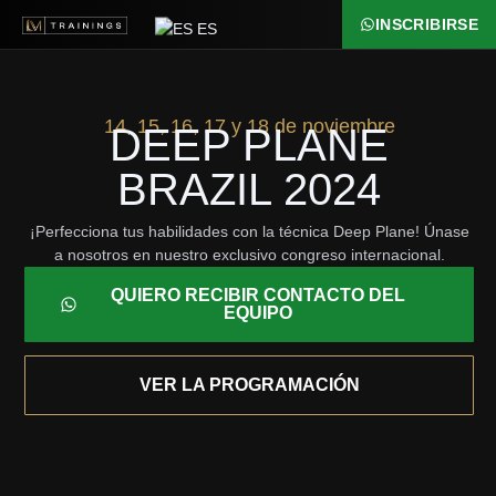
INSCRIBIRSE
ES
14, 15, 16, 17 y 18 de noviembre
DEEP PLANE
BRAZIL 2024
¡Perfecciona tus habilidades con la técnica Deep Plane! Únase
a nosotros en nuestro exclusivo congreso internacional.
QUIERO RECIBIR CONTACTO DEL
EQUIPO
VER LA PROGRAMACIÓN